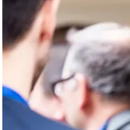
MarTech / CDP, API-Integrationen, Communitys und Medienprodukt
alexejantropov.de: work with me!
KI als Technologie beobachte ich mit Spannung seit 2016, wende KI 
und KI-Nutzung in Organisationen eingeführt.
Darauf bin ich außerdem stolz:
In 2022 habe ich das
Agile Product Manifesto
mitverfasst.
Das Kapitel 6 von
Davids Buch
ist durch meine Review entsta
M.Sc. Technologie- und Innovationsmanagement studiert zu ha
Mehr
alexej@beyondbacklog.de
zum Schreiben
alexejantropov.de
fürn Überblick
LinkedIn
fürs Geschäftliche
Spotify
für tanzbare Musik