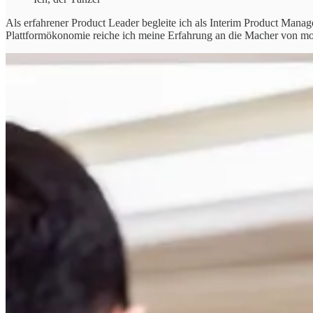
Als erfahrener Product Leader begleite ich als Interim Product Man
Plattformökonomie reiche ich meine Erfahrung an die Macher von mo
Dieses Ziel motiviert mich dabei:
less poor products. less poor companies.
Ich habe 10+ Jahre Führungserfahrung und arbeite insgesamt ca. 20 J
Web & Mobile Applikationen breit gefächert über Branchen und An