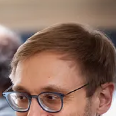
e.
seit dem ChatGPT-Durchbruch in 2022 privat und beruflich an, habe A
nden.
ben.