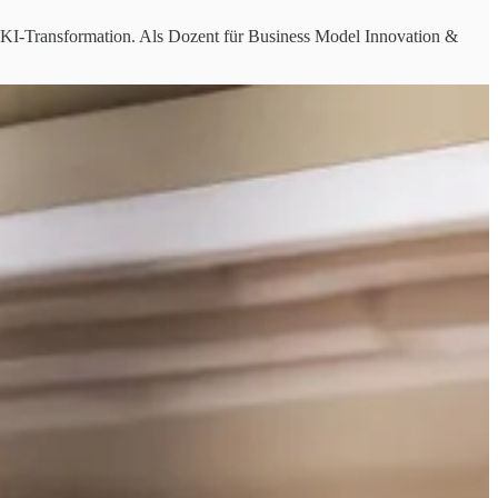
& KI-Transformation. Als Dozent für Business Model Innovation &
s & Start-ups. Meine Erfahrung liegt überwiegend in customer facing
 E-Commerce & Recruiting), B2B, B2C und B2B2C, CRM / AdTech /