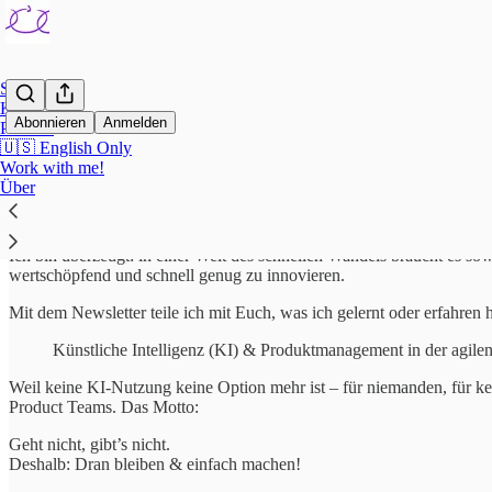
Startseite
KI
Abonnieren
Anmelden
Product
🇺🇸 English Only
Work with me!
Hi, ich bin Alexej! 👋
Über
Ich bin überzeugt: in einer Welt des schnellen Wandels braucht es s
wertschöpfend und schnell genug zu innovieren.
Mit dem Newsletter teile ich mit Euch, was ich gelernt oder erfahren
Künstliche Intelligenz (KI) & Produktmanagement in der agil
Weil keine KI-Nutzung keine Option mehr ist – für niemanden, für ke
Product Teams. Das Motto:
Geht nicht, gibt’s nicht.
Deshalb: Dran bleiben & einfach machen!