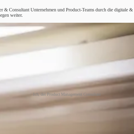
ager & Consultant Unternehmen und Product-Teams durch die digitale 
rgen weiter.
Ich, der Product Management Consultant
ahre in der agilen Produkt- & Plattformentwicklung im Digital-Busines
wendungsfelder: u. a. Marktplatz- und SaaS-Geschäftsmodelle (v.a.