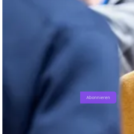
Instagram
fürs Tanzen
GitHub
zum Nerden
Viele Grüße!
Alexej
Subscribe to Beyond Backlog
Über digitale Produktentwicklung & Künstliche Intelligenz.
Abonnieren
© 2026 Alexej Antropov
·
Datenschutz
∙
Bedingungen
∙
Hinweis zur 
Starten Sie Ihre Substack