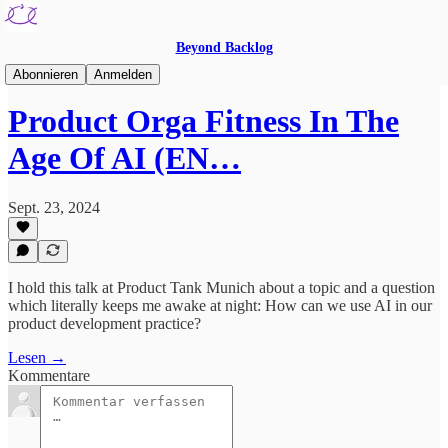
Beyond Backlog
🇺🇸 English Only
Abonnieren
Anmelden
Product Orga Fitness In The
Age Of AI (EN…
Sept. 23, 2024
I hold this talk at Product Tank Munich about a topic and a question
which literally keeps me awake at night: How can we use AI in our
product development practice?
Lesen →
Kommentare